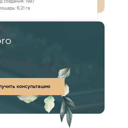
д создания: 1987
ощадь: 6,21 га
pro
лучить консультацию