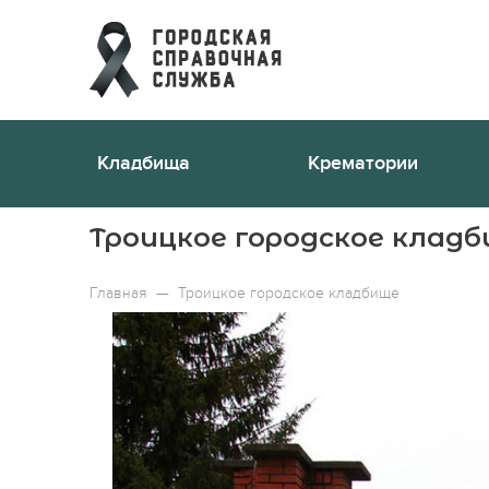
Кладбища
Крематории
Троицкое городское клад
Главная
—
Троицкое городское кладбище