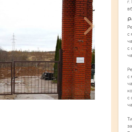
г.
в
Р
Р
с 
ч
с 
ч
Р
с 
ча
к
с 
ч
Т
з