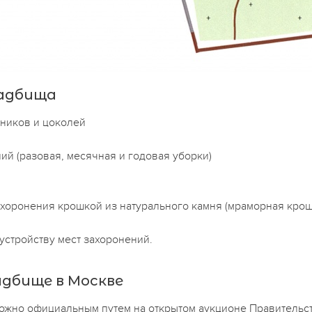
ладбища
тников и цоколей
ий (разовая, месячная и годовая уборки)
хоронения крошкой из натурального камня (мраморная крошка
стройству мест захоронений.
адбище в Москве
можно официальным путем на открытом аукционе Правительс