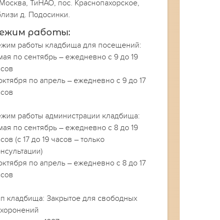
 Москва, ТиНАО, пос. Краснопахорское,
близи д. Подосинки.
ежим работы:
ежим работы кладбища для посещений:
мая по сентябрь – ежедневно с 9 до 19
асов
октября по апрель – ежедневно с 9 до 17
асов
ежим работы администрации кладбища:
мая по сентябрь – ежедневно с 8 до 19
сов (с 17 до 19 часов – только
онсультации)
октября по апрель – ежедневно с 8 до 17
асов
ип кладбища: Закрытое для свободных
ахоронений