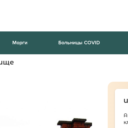
Морги
Больницы COVID
бище
И
А
к