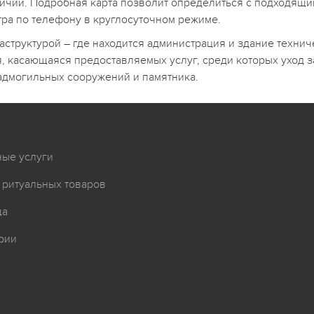
аличии. Подробная карта позволит определиться с подходящ
ра по телефону в круглосуточном режиме.
аструктурой – где находится администрация и здание техни
 касающаяся предоставляемых услуг, среди которых уход з
надмогильных сооружений и памятника.
ные услуги
 ритуальных товаров
ща
рии