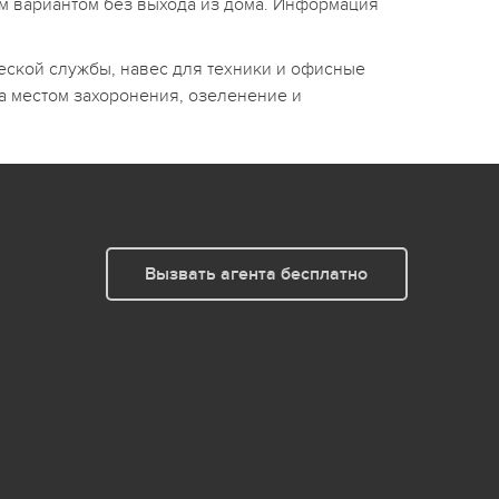
им вариантом без выхода из дома. Информация
ческой службы, навес для техники и офисные
а местом захоронения, озеленение и
Вызвать агента бесплатно