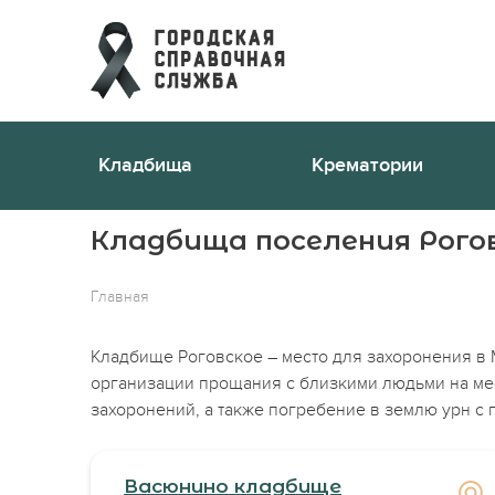
Кладбища
Крематории
Кладбища поселения Рого
Главная
Кладбище Роговское – место для захоронения в 
организации прощания с близкими людьми на ме
захоронений, а также погребение в землю урн с 
Васюнино кладбище