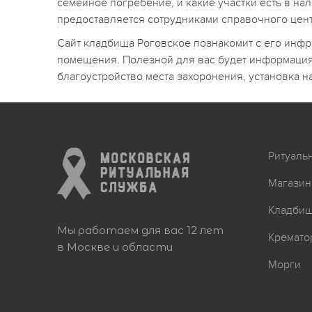
семейное погребение, и какие участки есть в н
предоставляется сотрудниками справочного цент
Сайт кладбища Роговское познакомит с его инфр
помещения. Полезной для вас будет информация,
благоустройство места захоронения, установка 
Ритуаль
Магазин
Кладби
Мы работаем для вас 12 лет
Кремато
в Москве и области
Морги